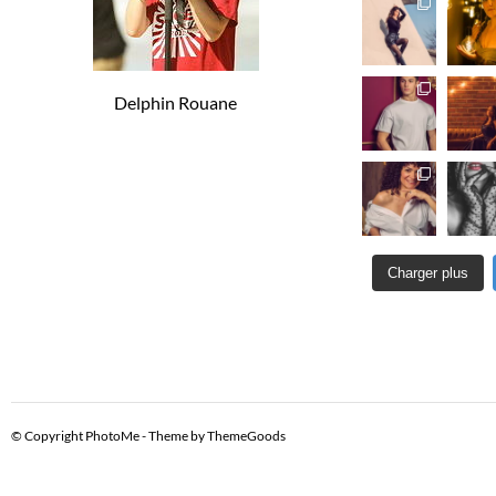
S
É
Delphin Rouane
V
È
N
Charger plus
E
M
E
© Copyright PhotoMe - Theme by ThemeGoods
N