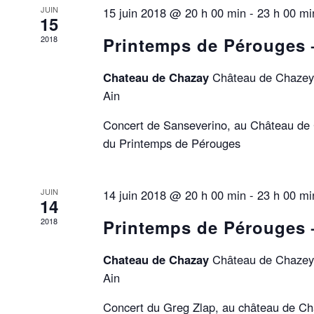
C
E
H
JUIN
15 juin 2018 @ 20 h 00 min
-
23 h 00 mi
H
15
Z
E
U
2018
Printemps de Pérouges 
E
R
N
C
E
H
E
Chateau de Chazay
Château de Chazey-
D
E
A
Ain
R
T
T
É
E
Concert de Sanseverino, au Château de 
V
.
du Printemps de Pérouges
N
È
N
E
A
M
JUIN
14 juin 2018 @ 20 h 00 min
-
23 h 00 mi
E
14
V
N
2018
Printemps de Pérouges 
T
S
I
P
Chateau de Chazay
Château de Chazey-
A
Ain
G
R
M
Concert du Greg Zlap, au château de Ch
O