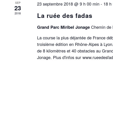
C
E
H
SEP
23 septembre 2018 @ 9 h 00 min
-
18 h
H
23
Z
E
U
2018
La ruée des fadas
E
R
N
C
E
H
E
Grand Parc Miribel Jonage
Chemin de l
D
E
A
R
T
La course la plus déjantée de France dé
T
É
E
troisième édition en Rhône-Alpes à Lyon
V
.
de 8 kilomètres et 40 obstacles au Grand
N
È
N
Jonage. Plus d'infos sur www.rueedesfad
E
A
M
E
V
N
T
S
I
P
A
G
R
M
O