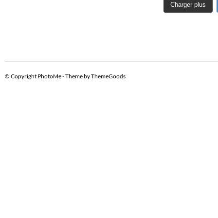
Charger plus
S
É
V
© Copyright PhotoMe - Theme by ThemeGoods
È
N
E
M
E
N