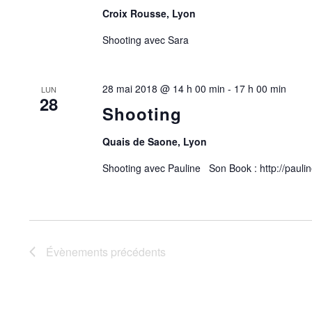
E
N
Croix Rousse, Lyon
C
E
H
H
Z
Shooting avec Sara
E
U
E
R
N
C
E
H
E
28 mai 2018 @ 14 h 00 min
-
17 h 00 min
D
LUN
28
E
A
Shooting
R
T
T
É
E
Quais de Saone, Lyon
V
.
N
È
Shooting avec Pauline Son Book : http://pauli
N
E
A
M
E
V
N
T
Évènements
précédents
S
I
P
A
G
R
M