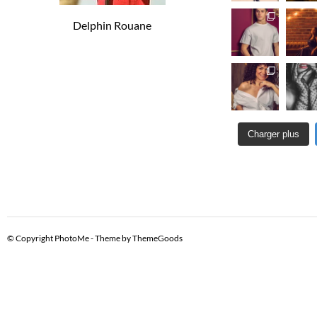
E
Delphin Rouane
S
É
V
È
Charger plus
N
E
M
© Copyright PhotoMe - Theme by ThemeGoods
E
N