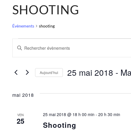
SHOOTING
Évènements
shooting
ÉVÈNEMENTS
R
S
A
E
I
S
I
25 mai 2018
 - 
Ma
C
Aujourd’hui
R
M
S
H
O
É
T
L
mai 2018
-
E
E
C
C
L
T
R
25 mai 2018 @ 18 h 00 min
-
20 h 30 min
É
VEN
I
25
.
O
Shooting
C
R
N